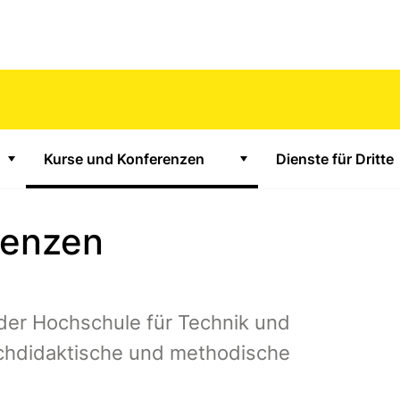
Kurse und Konferenzen
(Aktiv)
Dienste für Dritte
Zeige Untermenü für "Unterstützungsangebote"
Zeige Untermenü für "K
renzen
der Hochschule für Technik und
chdidaktische und methodische