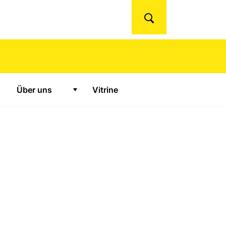
Suchen
Über uns
Vitrine
urse und Konferenzen"
Zeige Untermenü für "Über uns"