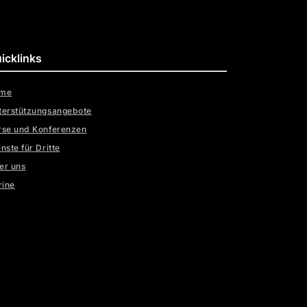
icklinks
me
terstützungsangebote
rse und Konferenzen
nste für Dritte
er uns
rine