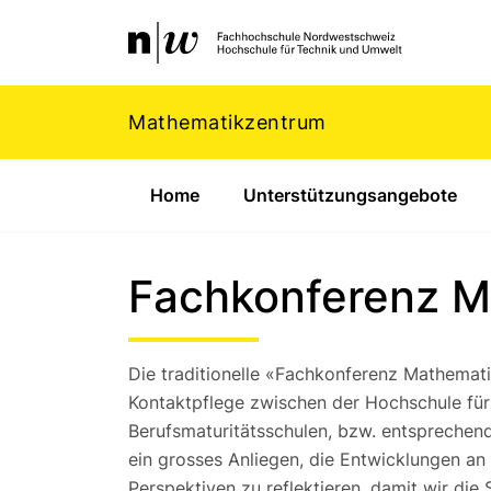
Navigation
Footer
Zum Inhalt springen.
Mathematikzentrum
Home
Unterstützungsangebote
Fachkonferenz M
Die traditionelle «Fachkonferenz Mathemat
Kontaktpflege zwischen der Hochschule fü
Berufsmaturitätsschulen, bzw. entsprechen
ein grosses Anliegen, die Entwicklungen an
Perspektiven zu reflektieren, damit wir di