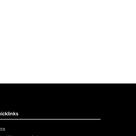
icklinks
me