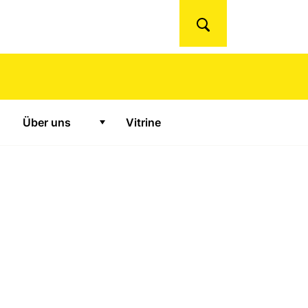
Suchen
Über uns
Vitrine
urse und Konferenzen"
Zeige Untermenü für "Über uns"