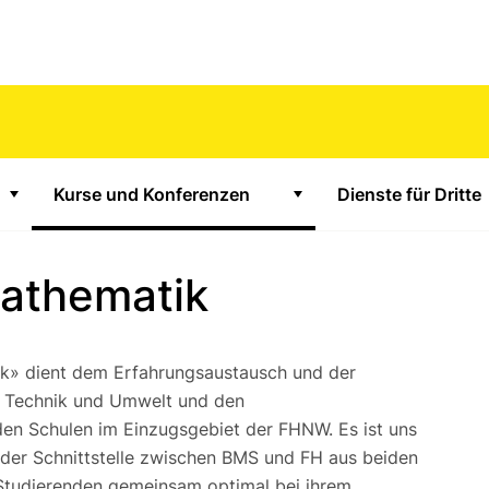
Kurse und Konferenzen
Dienste für Dritte
Zeige Untermenü für "Unterstützungsangebote"
Zeige Untermenü für "K
athematik
ik» dient dem Erfahrungsaustausch und der
r Technik und Umwelt und den
den Schulen im Einzugsgebiet der FHNW. Es ist uns
 der Schnittstelle zwischen BMS und FH aus beiden
e Studierenden gemeinsam optimal bei ihrem