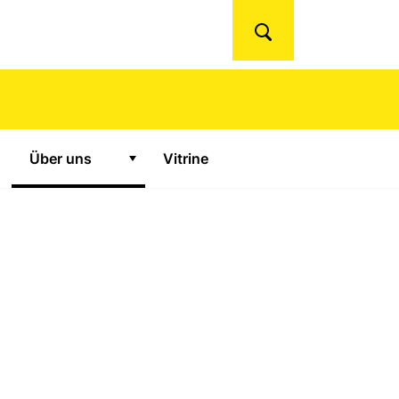
Suchen
Über uns
Vitrine
urse und Konferenzen"
Zeige Untermenü für "Über uns"