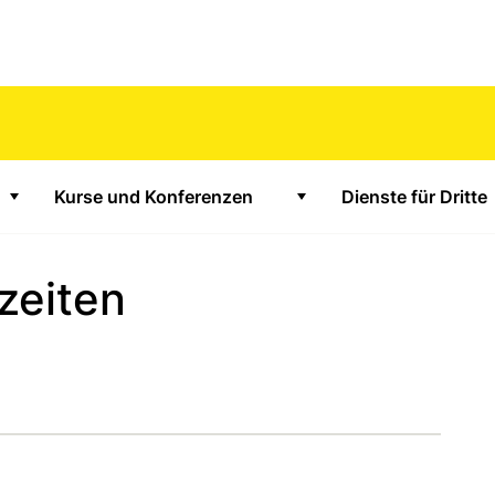
Kurse und Konferenzen
Dienste für Dritte
Zeige Untermenü für "Unterstützungsangebote"
Zeige Untermenü für "K
zeiten