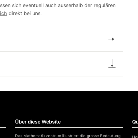
sen sich eventuell auch ausserhalb der regulären
sich
direkt bei uns.
d
Über diese Website
Qu
Das Mathematikzentrum illustriert die grosse Bedeutung,
Ho